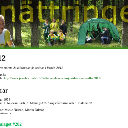
12
ders största Jukolabudkavle ordnas i Vanda 2012
Vanda
da:
http://www.jukola.com/2012/se/tervetuloa-valio-jukolaan-vantaalle-2012/
rar
ag: 1654
en: 1. Kalevan Rasti, 2. Malungs OK Skogsmårdarna och 3. Halden SK
re: Micke Nilsson, Martin Nilsson
tarer: -
alaget #282