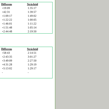
Differens
Sträcktid
+19:09
1:35:17
+42:31
1:39:57
+1:09:17
1:49:02
+1:22:22
1:00:05
+1:46:01
1:11:22
+1:51:48
1:05:14
+2:44:48
2:19:50
Differens
Sträcktid
+58:43
2:14:51
+2:43:35
3:01:27
+3:49:09
2:27:50
+4:31:28
1:29:19
+5:13:02
1:29:17
-
-