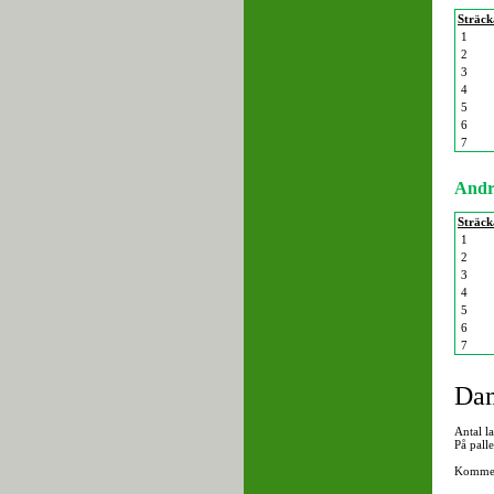
Sträck
1
2
3
4
5
6
7
Andr
Sträck
1
2
3
4
5
6
7
Da
Antal l
På pall
Kommen