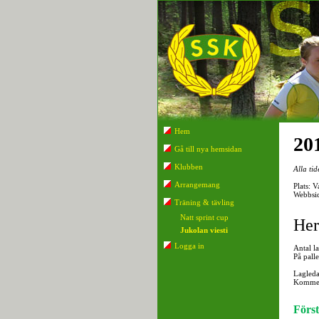
Hem
20
Gå till nya hemsidan
Klubben
Alla ti
Arrangemang
Plats: 
Webbsi
Träning & tävling
Natt sprint cup
Her
Jukolan viesti
Logga in
Antal l
På pall
Lagleda
Kommen
Först