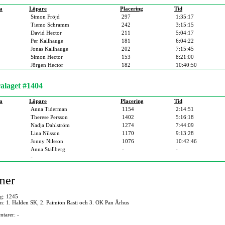
a
Löpare
Placering
Tid
Simon Fröjd
297
1:35:17
Tiemo Schramm
242
3:15:15
David Hector
211
5:04:17
Per Kallhauge
181
6:04:22
Jonas Kallhauge
202
7:15:45
Simon Hector
153
8:21:00
Jörgen Hector
182
10:40:50
alaget #1404
a
Löpare
Placering
Tid
Anna Tiderman
1154
2:14:51
Therese Persson
1402
5:16:18
Nadja Dahlström
1274
7:44:09
Lina Nilsson
1170
9:13:28
Jonny Nilsson
1076
10:42:46
Anna Ställberg
-
-
-
mer
ag: 1245
en: 1. Halden SK, 2. Paimion Rasti och 3. OK Pan Århus
tarer: -