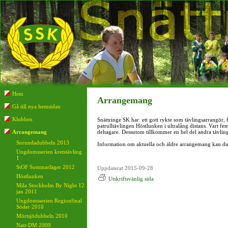
Hem
Arrangemang
Gå till nya hemsidan
Klubben
Snättringe SK har ett gott rykte som tävlingsarrangör, 
patrulltävlingen Höstlunken i ultralång distans. Vart f
Arrangemang
deltagare. Dessutom tillkommer en hel del andra tävlin
Sorundadubbeln 2013
Information om aktuella och äldre arrangemang kan du h
Ungdomsserien kretstävling
1
StOF Sommarläger 2012
Uppdaterat 2015-09-28
Höstlunken
Utskriftsvänlig sida
Mila Stockholm By Night 12
jan 2011
Ungdomsserien Regionfinal
Söder 2010
Mörtsjödubbeln 2010
Natt-DM 2009