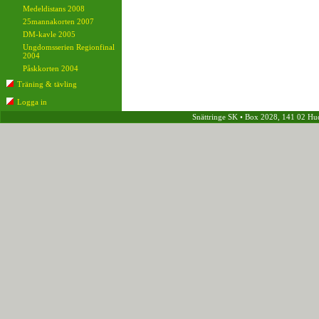
Medeldistans 2008
25mannakorten 2007
DM-kavle 2005
Ungdomsserien Regionfinal
2004
Påskkorten 2004
Träning & tävling
Logga in
Snättringe SK • Box 2028, 141 02 Hudding